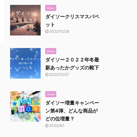
Daiso
ダイソークリスマスパペ
ット
2022/10/28
Daiso
ダイソー２０２２年冬最
新あったかグッズの靴下
2022/10/27
Daiso
ダイソー増量キャンペー
ン第4弾、どんな商品が
どの位増量？
2022/9/1