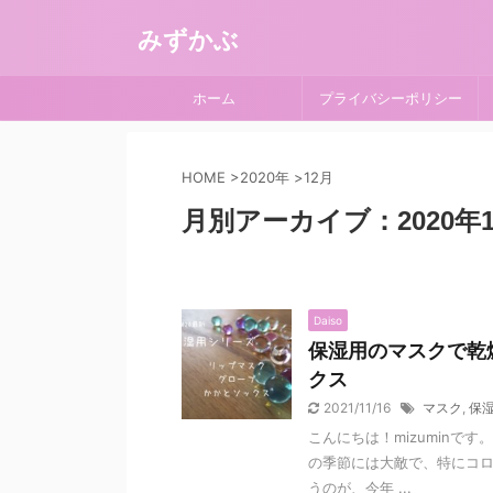
みずかぶ
ホーム
プライバシーポリシー
HOME
>
2020年
>
12月
月別アーカイブ：2020年1
Daiso
保湿用のマスクで乾
クス
2021/11/16
マスク
,
保
こんにちは！mizuminで
の季節には大敵で、特にコロ
うのが、今年 ...