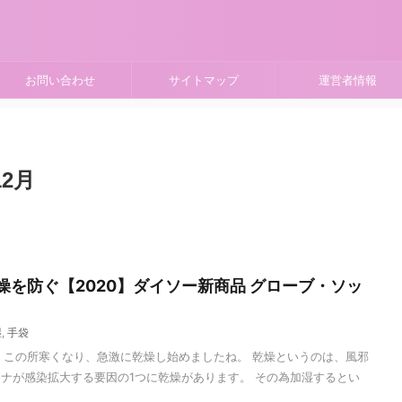
お問い合わせ
サイトマップ
運営者情報
2月
燥を防ぐ【2020】ダイソー新商品 グローブ・ソッ
湿
,
手袋
す。 この所寒くなり、急激に乾燥し始めましたね。 乾燥というのは、風邪
ナが感染拡大する要因の1つに乾燥があります。 その為加湿するとい