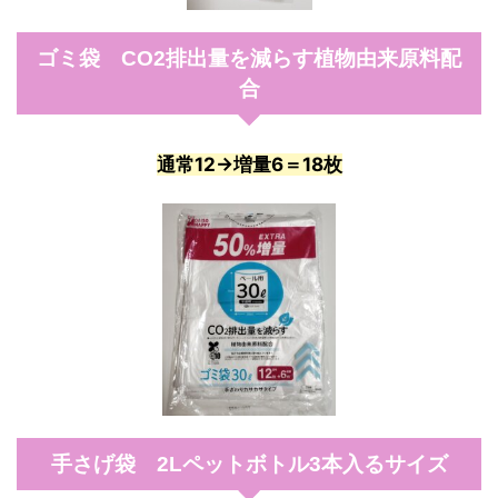
ゴミ袋 CO2排出量を減らす植物由来原料配
合
通常12→増量6＝18枚
手さげ袋 2Lペットボトル3本入るサイズ