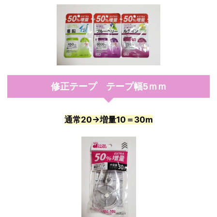
修正テープ テープ幅5ｍｍ
通常20→増量10＝30m