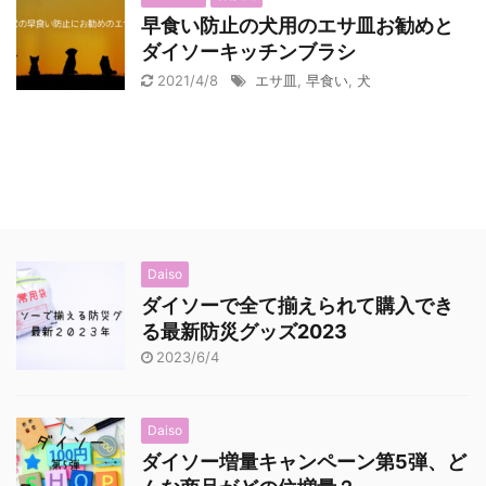
早食い防止の犬用のエサ皿お勧めと
ダイソーキッチンブラシ
2021/4/8
エサ皿
,
早食い
,
犬
Daiso
ダイソーで全て揃えられて購入でき
る最新防災グッズ2023
2023/6/4
Daiso
ダイソー増量キャンペーン第5弾、ど